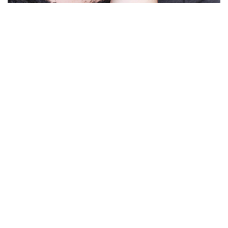
 fondo del pasillo a la derecha
, traducida por Sol
una mujer-muñeca secuestrada intenta convencer a
celero de dejarla escapar. A través de su palabra
truida, la realidad se fragmenta y se pierde entre
arcelamiento y el cuestionamiento de su identidad.