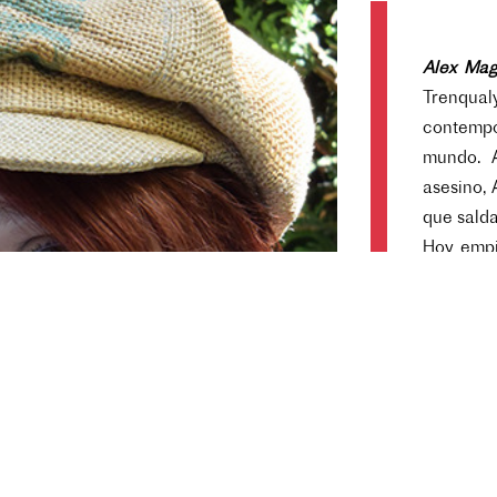
Alex Ma
Trenqual
contempo
mundo. A
asesino, 
que salda
Hoy empi
estado de
en cualq
su hijo,
vienen a 
Spirit
, tr
entre líri
las aven