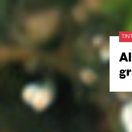
TIN
Al
gr