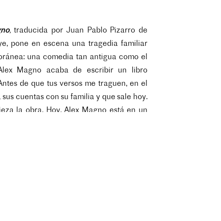
gno
,
traducida por Juan Pablo Pizarro de
ye, pone en escena una tragedia familiar
ránea: una comedia tan antigua como el
lex Magno acaba de escribir un libro
Antes de que tus versos me traguen, en el
 sus cuentas con su familia y que sale hoy.
eza la obra. Hoy, Alex Magno está en un
 pánico total: sus padres llegarán a casa
uier momento, no saben nada del libro de
 no saben que él los mató. Simplemente,
tomar el té y a conocer a Annabel…
aducida por Sol Gil, relata, en una lengua
ca y prosaica y entre sensualidad e historia,
turas de tres hermanas que en 2014 se