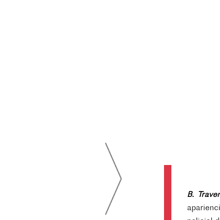
B. Trav
aparienc