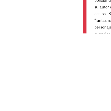
policial 
su autor
estilos.
“fantasm
personaj
misterio
detrás d
dónde se
espectácu
arrastra
los perso
política 
siglo XX
Francia, 
está aqu
lugares.