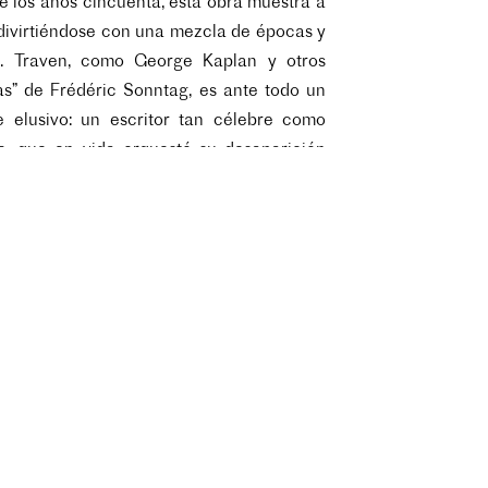
de los años cincuenta, esta obra muestra a
 divirtiéndose con una mezcla de épocas y
 B. Traven, como George Kaplan y otros
as” de Frédéric Sonntag, es ante todo un
e elusivo: un escritor tan célebre como
so, que en vida orquestó su desaparición
e seudónimos e identidades falsas. ¿Pero
 encuentran lo verdadero, lo falso, el
lo, el simulacro? Los lectores se ven aquí
dos en una carrera desenfrenada detrás de
najes que hicieron y deshicieron la historia
y artística del mundo, desde 1910 hasta el
I, de Alemania a México, pasando por
Rusia, Estados Unidos y Canadá. B. Traven
í y ahora, tal como estuvo ayer en otros