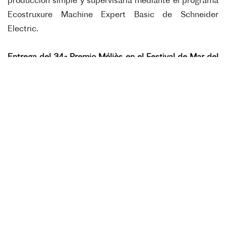
producción simple y supervisarla mediante el programa
Ecostruxure Machine Expert Basic de Schneider
Electric.
Entrega del 34º Premio Méliès en el Festival de Mar del
Plata
22-29 de noviembre
Socios
:
INCAA, UNCIPAR, PCI
A cargo de
:
Paz Encina, presidenta del jurado
Promoción del diploma FLE a distancia
Semana del 23 de noviembre
La internacionalización de la formación de los docentes
en idiomas es fundamental a la hora de asegurar la
calidad de la enseñanza del y en francés en Argentina.
Por medio de módulos, la promoción de diplomas de