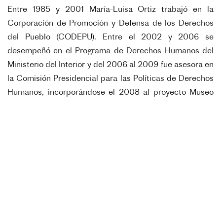
Entre 1985 y 2001 María-Luisa Ortiz trabajó en la
Corporación de Promoción y Defensa de los Derechos
del Pueblo (CODEPU). Entre el 2002 y 2006 se
desempeñó en el Programa de Derechos Humanos del
Ministerio del Interior y del 2006 al 2009 fue asesora en
la Comisión Presidencial para las Políticas de Derechos
Humanos, incorporándose el 2008 al proyecto Museo
de la Memoria como responsable de la formación de sus
Colecciones. Del 2018 al 2021, trabajó como
investigadora en el Proyecto Anillos PIA-SOC 18005
“Tecnologías políticas de la Memoria: usos
contemporáneos y apropiaciones de los dispositivos de
registro de las violaciones a los derechos humanos
perpetradas por la dictadura en Chile” con la
Universidad Alberto Hurtado, Universidad Austral y el
Museo de la Memoria y los Derechos Humanos. Desde el