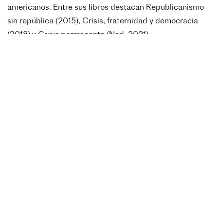
americanos. Entre sus libros destacan Republicanismo
sin república (2015), Crisis, fraternidad y democracia
(2018) y Crisis permanente (Ned, 2021).
3 de junio de 2026
Ciencia /
Firma de una declaración de