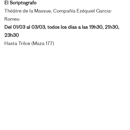
El Scriptografo
Théâtre de la Massue, Compañía Ezéquiel Garcia-
Romeu
Del 01/03 al 03/03, todos los días a las 19h30, 21h30,
23h30
Hasta Trilce (Maza 177)
Entrada gratuita
Reservas web 48hs antes del evento:
https://vivamoscultura.buenosaires.gob.ar/