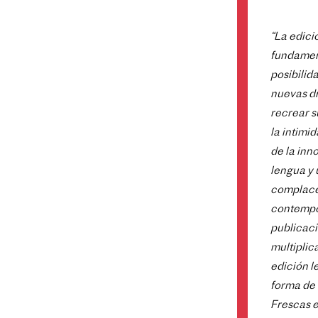
“La edici
fundament
posibilid
nuevas dr
recrear s
la intimi
de la inn
lengua y 
complace
contempor
publicaci
multiplic
edición l
forma de 
Frescas e