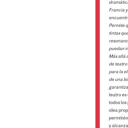
dramática
Francia y
encuentra
Permite q
tintas qu
resonanci
puedan i
Más allá 
de teatro
para la e
de una bi
garantizan
teatro es
todos los
idea prop
permitién
y alcanzar