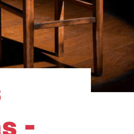
s
s -