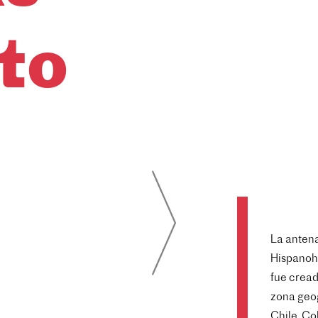
to
La antena
Hispanoha
fue cread
zona geog
Chile, Co