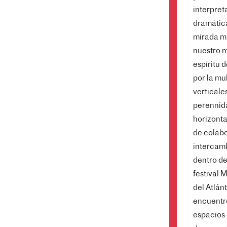
interpret
dramática
mirada mu
nuestro 
espíritu 
por la mu
verticale
perennida
horizonta
de colabo
intercamb
dentro de
festival 
del Atlán
encuentre
espacios 