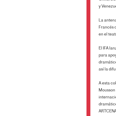
y Venezue
La antena
Francés d
en el teat
El IFA la
para apoy
dramátic
así la dif
A esta co
Mousson d
internaci
dramátic
ARTCENA, 