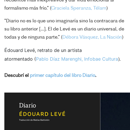
recuentos más inexpresivos y dar vida emocional al
formalismo más frío.” (
Graciela Speranza, Télam
)
“Diario no es lo que uno imaginaría sino la contracara de
su libro anterior [...]. El de Levé es un diario universal, de
todas y de ninguna parte.” (
Débora Vásquez, La Nación
)
Édouard Levé, retrato de un artista
atormentado
(
Pablo Díaz Marenghi,
Infobae Cultura
).
Descubrí
el
primer capítulo del libro Diario
.