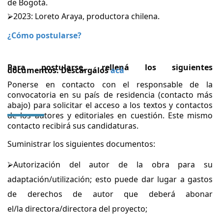
de Bogotá.
⮚2023: Loreto Araya, productora chilena.
¿C
ómo postularse
?
Para postularse, rellen
á
los siguientes
documentos.
Descarg
álos
ac
á
Ponerse en contacto con el responsable de la
convocatoria en su país de residencia (contacto más
abajo) para solicitar el acceso a los textos y contactos
de los autores y editoriales en cuestión. Este mismo
contacto recibirá sus candidaturas.
Suministrar los siguientes documentos:
⮚Autorización del autor de la obra para su
adaptación/utilización; esto puede dar lugar a gastos
de derechos de autor que deberá abonar
el/la
directora/directora del proyecto;