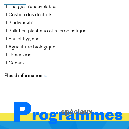

Energies renouvelables

Gestion des déchets

Biodiversité

Pollution plastique et microplastiques

Eau et hygiène

Agriculture biologique

Urbanisme

Océans
Plus d'information
ici
P
rogrammes
spéciaux