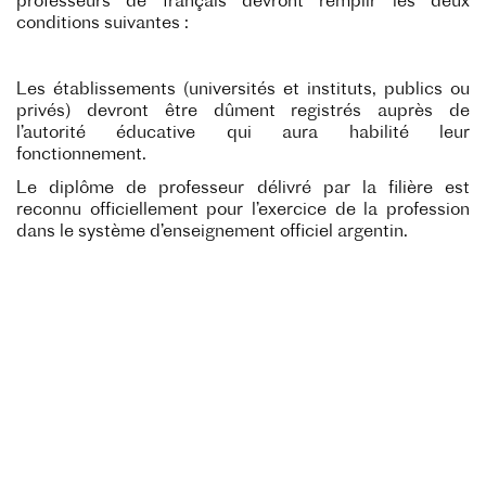
professeurs de français devront remplir les deux
conditions suivantes :
Les établissements (universités et instituts, publics ou
privés) devront être dûment registrés auprès de
l’autorité éducative qui aura habilité leur
fonctionnement.
Le diplôme de professeur délivré par la filière est
reconnu officiellement pour l’exercice de la profession
dans le système d’enseignement officiel argentin.
Ces prérequis réunis, les établissements intéressés
pourront soumettre un dossier de canditure pour
l’obtention du Label qui sera étudié par une commission
constituée de membres des organismes promoteurs
partenaires.
Lancement – calendrier