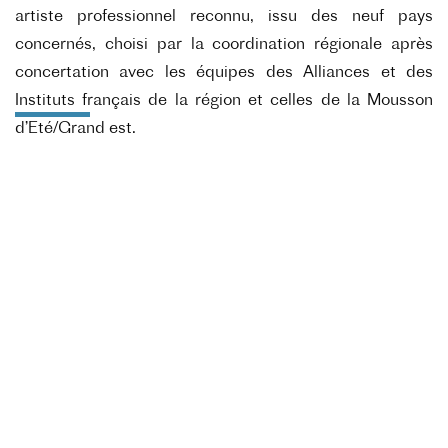
artiste professionnel reconnu, issu des neuf pays
concernés, choisi par la coordination régionale après
concertation avec les équipes des Alliances et des
Instituts français de la région et celles de la Mousson
d’Eté/Grand est.
Textes disponibles
D'Alexandra Badea:
Europe Connexion
;
E
xtrêmophiles
D'Aurore Jacob:
A bout du couloir à droite
;
E
nquête sur
une évaporation de l’oubli
De Baptiste Amann:
Des Territoires
;
Les fondamentaux
De David Geselson :
Lettres non écrites
De
Fabrice
Melquiot:
La grue du Japon
;
Les tournesols
De Faustine
Noguès
:
Surprise parti
;
Les essentielles