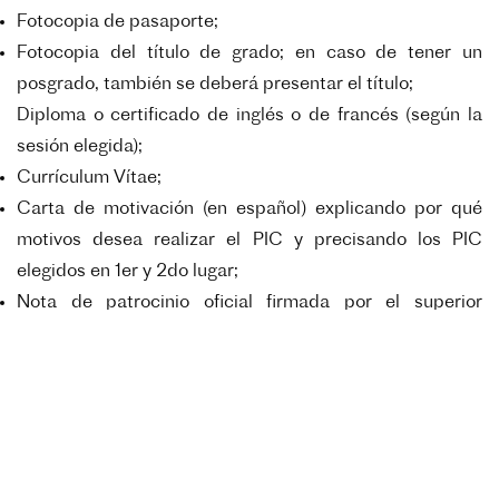
Fotocopia de pasaporte;
Fotocopia del título de grado; en caso de tener un
posgrado, también se deberá presentar el título;
Diploma o certificado de inglés o de francés (según la
sesión elegida);
Currículum Vítae;
Carta de motivación (en español) explicando por qué
motivos desea realizar el PIC y precisando los PIC
elegidos en 1er y 2do lugar;
Nota de patrocinio oficial firmada por el superior
jerárquico competente de la institución donde se
desempeña el postulante (institución patrocinadora),
indicando la aprobación para llevar a cabo la estadía en
Francia en el marco del PIC en caso de ser
seleccionado/a, y las razones que lo justifican.