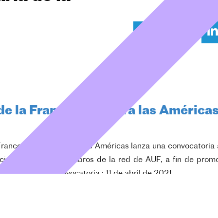
de la Francofonía para las América
a Francofonía (AUF) para las Américas lanza una convocatori
ituciones que son miembros de la red de AUF, a fin de promo
s. Cierre de la convocatoria : 11 de abril de 2021.
la convocatoria dará preferencia a los eventos que:
ta del contexto de pandemia COVID-19