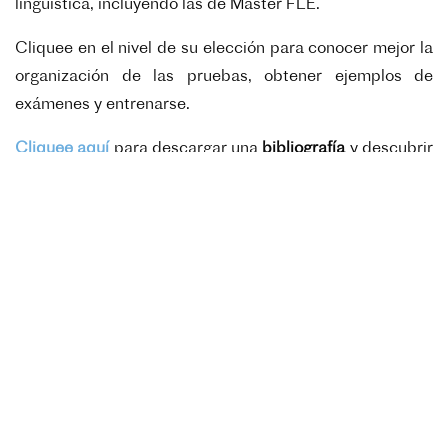
lingüística, incluyendo las de Máster FLE.
Cliquee en el nivel de su elección para conocer mejor la
organización de las pruebas, obtener ejemplos de
exámenes y entrenarse.
Cliquee aquí
para descargar una
bibliografía
y descubrir
recursos
para la preparación para rendir las pruebas.
Este programa cuenta con el apoyo de CNP seguros.