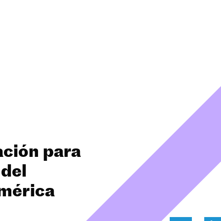
ación para
 del
América