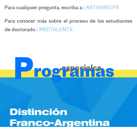
Para cualquier pregunta, escriba a :
ARTS@IRD.FR
Para conocer más sobre el proceso de los estudiantes
de doctorado :
#IRDTALENTS
P
rogramas
especiales