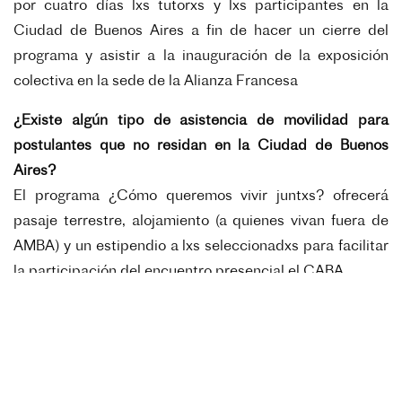
por cuatro días lxs tutorxs y lxs participantes en la
Ciudad de Buenos Aires a fin de hacer un cierre del
programa y asistir a la inauguración de la exposición
colectiva en la sede de la Alianza Francesa
¿Existe algún tipo de asistencia de movilidad para
postulantes que no residan en la Ciudad de Buenos
Aires?
El programa ¿Cómo queremos vivir juntxs? ofrecerá
pasaje terrestre, alojamiento (a quienes vivan fuera de
AMBA) y un estipendio a lxs seleccionadxs para facilitar
la participación del encuentro presencial el CABA
¿Cuándo y dónde se informan los resultados de la
convocatoria?
Lxs seleccionadxs serán informados el 17 de abril de
2024 a través de la dirección de e-mail que registraron